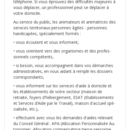
téléphone. Si vous éprouvez des dif­ficultés majeures à
vous déplacer, un professionnel peut se déplacer à
votre domicile.
Au service du public, les animateurs et animatrices des
services territoriaux personnes âgées - per­sonnes
handicapées, spé­cialement formés :
• vous écoutent et vous in­forment,
• vous orientent vers des organismes et des profes­
sionnels compétents,
• si besoin, vous accom­pagnent dans vos dé­marches
administratives, en vous aidant à remplir les dossiers
correspondants,
• vous informent sur les ser­vices d'aide à domicile et
les établissements de votre secteur (maison de
retraite, foyers d'hébergement, ESAT (Etablissements
et Services d’Aide par le Tra­vail), maison d'accueil spé­
cialisée, etc.),
• effectuent avec vous les demandes d'aides relevant
du Conseil Général : APA (Allocation Personnalisée Au­
tonomie), Allocation compen­satrice tierce personne,