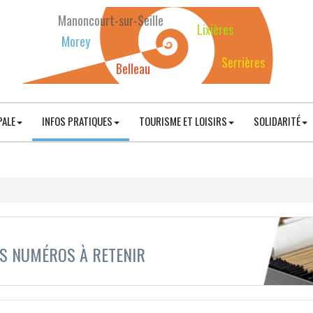
Manoncourt-sur-Seille
Lixières
Morey
Serrières
Belleau
PALE
INFOS PRATIQUES
TOURISME ET LOISIRS
SOLIDARITÉ
ES NUMÉROS À RETENIR