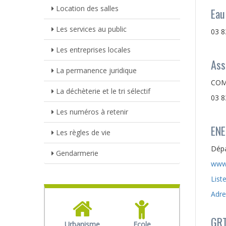
Location des salles
Eau
Les services au public
03 8
Les entreprises locales
Ass
La permanence juridique
COM
La déchèterie et le tri sélectif
03 8
Les numéros à retenir
ENE
Les règles de vie
Dépa
Gendarmerie
www.
List
Adre
GRT
Urbanisme
Ecole