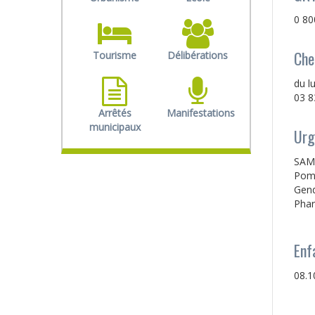
0 80
Che
Tourisme
Délibérations
du l
03 8
Arrêtés
Manifestations
municipaux
Urg
SAMU
Pomp
Gend
Phar
Enf
08.1